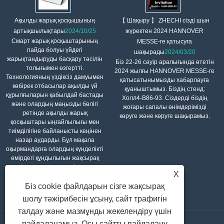
【 Шақыру 】 ZHECHI сізді шын
Ақылды жарық қосқышының
жүректен 2024 HANNOVER
артықшылықтары
2024/10/25
Смарт жарық қосқыштарының
MESSE-ге қатысуға
пайда болуы үйдегі
шақырады
2024/03/20
жарықтандыруды басқару тәсілін
Біз 22-26 сәуір аралығында өтетін
толығымен өзгертті.
2024 жылғы HANNOVER MESSE-ге
Технологияның үздіксіз дамуымен
қатысатынымызды хабарлауға
көбірек отбасылар ақылды үй
қуаныштымыз. Біздің стенд:
құрылғыларын қабылдай бастады
Холл4-В86-93. Сіздерді біздің
және олардың маңызды бөлігі
жоғары сапалы өнімдерімізді
ретінде ақылды жарық
көруге және көруге шақырамыз.
қосқыштары ыңғайлылығы мен
тиімділігіне байланысты кеңінен
назар аударды. Бұл мақала
оқырмандарға олардың күнделікті
өмірдегі құндылығын жақсырақ
түсінуге көмектесу үшін смарт
X
жарық қосқыштарының
артықшылықтарын зерттейді.
Біз cookie файлдарын сізге жақсырақ
шолу тәжірибесін ұсыну, сайт трафигін
талдау және мазмұнды жекелендіру үшін
пайдаланамыз. Осы сайтты пайдалану