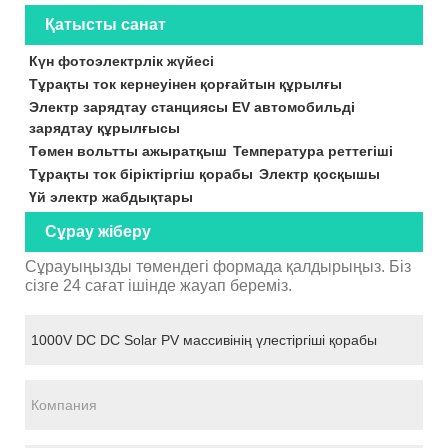
Қатысты санат
Күн фотоэлектрлік жүйесі
Тұрақты ток кернеуінен қорғайтын құрылғы
Электр зарядтау станциясы EV автомобильді
зарядтау құрылғысы
Төмен вольтты ажыратқыш
Температура реттегіші
Тұрақты ток біріктіргіш қорабы
Электр қосқышы
Үй электр жабдықтары
Сұрау жіберу
Сұрауыңызды төмендегі формада қалдырыңыз. Біз
сізге 24 сағат ішінде жауап береміз.