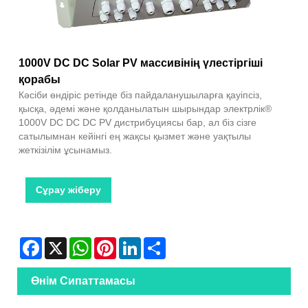
1000V DC DC Solar PV массивінің үлестіргіші
қорабы
Кәсіби өндіріс ретінде біз пайдаланушыларға қауіпсіз,
қысқа, әдемі және қолданылатын шырындар электрлік®
1000V DC DC DC PV дистрибуциясы бар, ал біз сізге
сатылымнан кейінгі ең жақсы қызмет және уақтылы
жеткізілім ұсынамыз.
Сұрау жіберу
Facebook
X
WhatsApp
Pinterest
LinkedIn
Share
Өнім Сипаттамасы