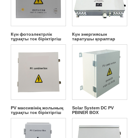
Күн фотоэлектрлік
Күн энергиясын
тұрақты ток біріктіргіш
таратушы қораптар
қорап
PV массивінің жолының
Solar System DC PV
тұрақты ток біріктіргіш
PBINER BOX
қорабы