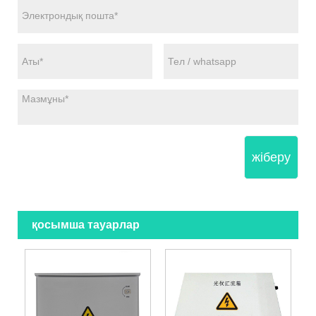
жіберу
қосымша тауарлар