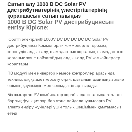
Сатып алу 1000 В DC Solar PV
дистрибутивтерінің үлестіргіштерінің
қорапшасын сатып алыңыз
1000 В DC Solar PV дистрибуциясын
енгізу Кіріспе:
Юритті электрлік® 1000V DC DC DC DC DC Solar PV
дистрибуциясы Коммонерлік коммонерлік терезесі,
кернеудің алдын-алу, шамадан тыс қорғаныс, шамадан тыс
қорғаныс және найзағайдың алдын-алу, PV комкайнерлер
қораптары
ПВ модулі мен инвертор немесе контроллер арасында
техникалық қызмет көрсету оңай, шығынын азайтыңыз және
өнімнің қауіпсіздігі мен сенімділігін арттырады.
Біз шығарған PV комбинатор қорабында жоғарыда аталған
барлық функциялар бар және пайдаланушыларға PV
электр өндіру жүйелері үшін толық шешімімен қамтамасыз
етеді