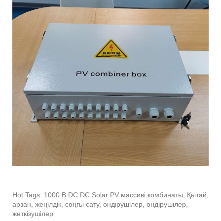
Hot Tags: 1000 В DC DC Solar PV массиві комбинаты, Қытай,
арзан, жеңілдік, соңғы сату, өндірушілер, өндірушілер,
жеткізушілер