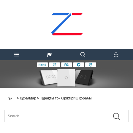
>
Құралдар
>
Тұрақты ток біріктіргіш қорабы
Үй