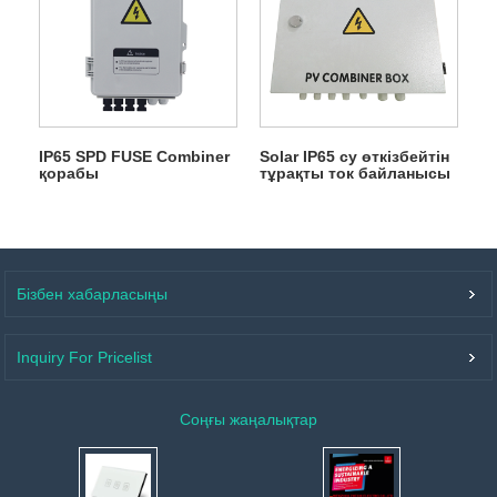
IP65 SPD FUSE Combiner
Solar IP65 су өткізбейтін
қорабы
тұрақты ток байланысы
Бізбен хабарласыңы
Inquiry For Pricelist
Соңғы жаңалықтар