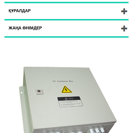
ҚҰРАЛДАР
ЖАҢА ӨНІМДЕР